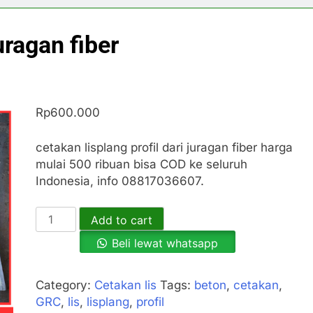
uragan fiber
Rp
600.000
cetakan lisplang profil dari juragan fiber harga
mulai 500 ribuan bisa COD ke seluruh
Indonesia, info 08817036607.
cetakan
Add to cart
lisplang
Beli lewat whatsapp
profil
juragan
fiber
Category:
Cetakan lis
Tags:
beton
,
cetakan
,
quantity
GRC
,
lis
,
lisplang
,
profil