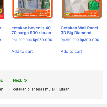
r
cetakan bovenlis 40
Cetakan Wall Panel
70 harga 900 ribuan
3D Big Diamond
Current
Original
Current
Original
Curr
0
Rp
1.200.000
Rp
950.000
Rp
350.000
Rp
300.000
price
price
price
price
pric
is:
was:
is:
was:
is:
Add to cart
Add to cart
.
Rp300.000.
Rp1.200.000.
Rp950.000.
Rp350.000.
Rp30
s:
Next:
an
cetakan pilar teras mulai 1 jutaan