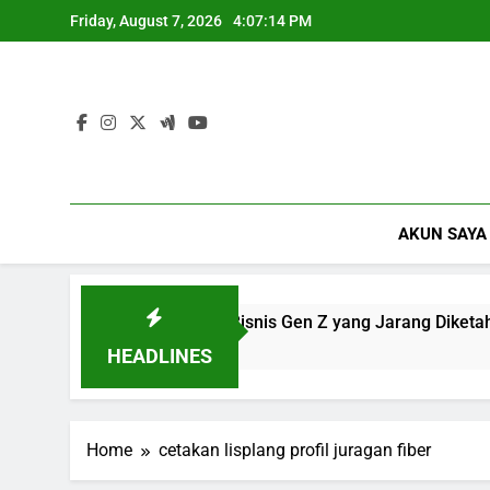
Skip
Friday, August 7, 2026
4:07:15 PM
to
content
AKUN SAYA
10 Peluang Bisnis Gen Z yang Jarang Diketahui
C
9 Months Ago
9
HEADLINES
Home
cetakan lisplang profil juragan fiber