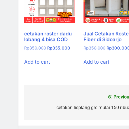
cetakan roster dadu
Jual Cetakan Roste
lobang 4 bisa COD
Fiber di Sidoarjo
Original
Current
Original
Rp
350.000
Rp
335.000
Rp
350.000
Rp
300.00
price
price
price
was:
is:
was:
Add to cart
Add to cart
Rp350.000.
Rp335.000.
Rp350.000
Previou
Post
navigation
cetakan lisplang grc mulai 150 ribu