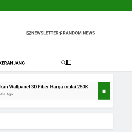
NEWSLETTER
RANDOM NEWS
KERANJANG
nel 3D Fiber Harga mulai 250K
Jual cetakan roster di 
9 Months Ago