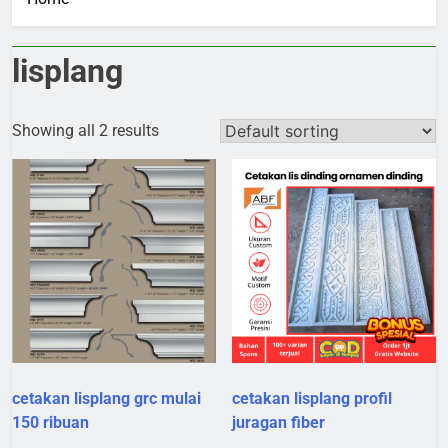
lisplang
Showing all 2 results
cetakan lisplang grc mulai
cetakan lisplang profil
150 ribuan
juragan fiber