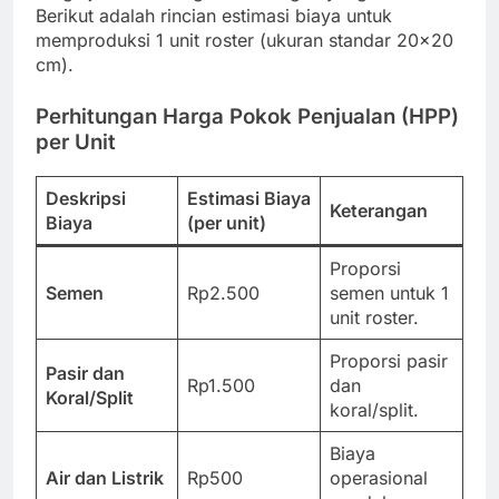
Berikut adalah rincian estimasi biaya untuk
memproduksi 1 unit roster (ukuran standar 20×20
cm).
Perhitungan Harga Pokok Penjualan (HPP)
per Unit
Deskripsi
Estimasi Biaya
Keterangan
Biaya
(per unit)
Proporsi
Semen
Rp2.500
semen untuk 1
unit roster.
Proporsi pasir
Pasir dan
Rp1.500
dan
Koral/Split
koral/split.
Biaya
Air dan Listrik
Rp500
operasional