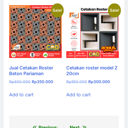
Sale!
Sale!
Jual Cetakan Roster
Cetakan roster model Z
Beton Pariaman
20cm
Original
Current
Original
Current
Rp
400.000
Rp
350.000
Rp
350.000
Rp
300.000
price
price
price
price
Add to cart
Add to cart
was:
is:
was:
is:
Rp400.000.
Rp350.000.
Rp350.000.
Rp300.00
Previous:
Next: