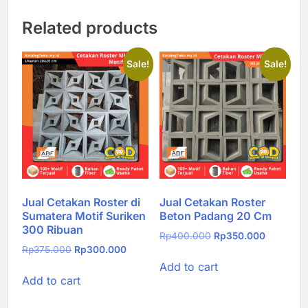
Related products
Sale!
Sale!
Jual Cetakan Roster di
Jual Cetakan Roster
Sumatera Motif Suriken
Beton Padang 20 Cm
300 Ribuan
Original
Current
Rp
400.000
Rp
350.000
Original
Current
Rp
375.000
Rp
300.000
price
price
price
price
Add to cart
was:
is:
Add to cart
was:
is:
Rp400.000.
Rp350.00
Rp375.000.
Rp300.000.