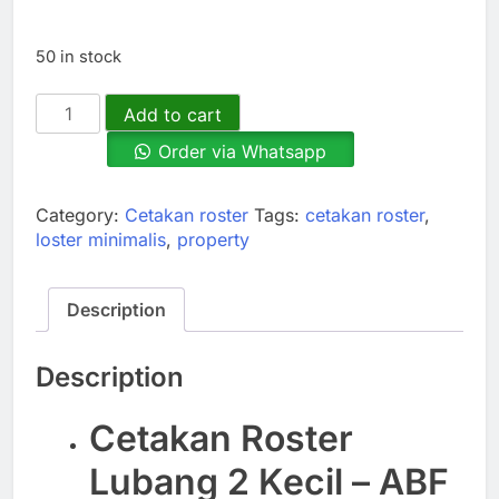
50 in stock
Cetakan
Add to cart
Roster
Order via Whatsapp
Lubang
2
Kecil
Category:
Cetakan roster
Tags:
cetakan roster
,
(BEST
loster minimalis
,
property
SELLER)
quantity
Description
Description
Cetakan Roster
Lubang 2 Kecil – ABF