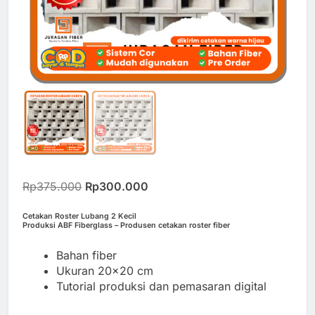
Original
Current
Rp
375.000
Rp
300.000
price
price
was:
is:
Cetakan Roster Lubang 2 Kecil
Produksi ABF Fiberglass – Produsen cetakan roster fiber
Rp375.000.
Rp300.000.
Bahan fiber
Ukuran 20×20 cm
Tutorial produksi dan pemasaran digital