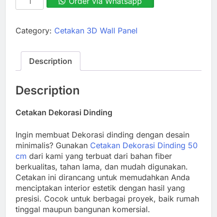
Order via Whatsapp
Dekorasi
Dinding
50
Category:
Cetakan 3D Wall Panel
cm
quantity
Description
Description
Cetakan Dekorasi Dinding
Ingin membuat Dekorasi dinding dengan desain
minimalis? Gunakan
Cetakan Dekorasi Dinding 50
cm
dari kami yang terbuat dari bahan fiber
berkualitas, tahan lama, dan mudah digunakan.
Cetakan ini dirancang untuk memudahkan Anda
menciptakan interior estetik dengan hasil yang
presisi. Cocok untuk berbagai proyek, baik rumah
tinggal maupun bangunan komersial.