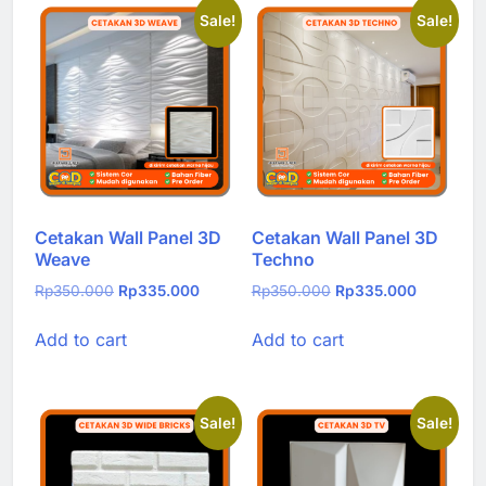
Sale!
Sale!
Cetakan Wall Panel 3D
Cetakan Wall Panel 3D
Weave
Techno
Original
Current
Original
Current
Rp
350.000
Rp
335.000
Rp
350.000
Rp
335.000
price
price
price
price
Add to cart
Add to cart
was:
is:
was:
is:
Rp350.000.
Rp335.000.
Rp350.000.
Rp335.00
Sale!
Sale!