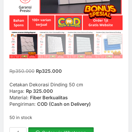
Original
Current
Rp
350.000
Rp
325.000
price
price
was:
is:
Cetakan Dekorasi Dinding 50 cm
Rp350.000.
Rp325.000.
Harga:
Rp 325.000
Material:
Fiber Berkualitas
Pengiriman:
COD (Cash on Delivery)
50 in stock
Cetakan