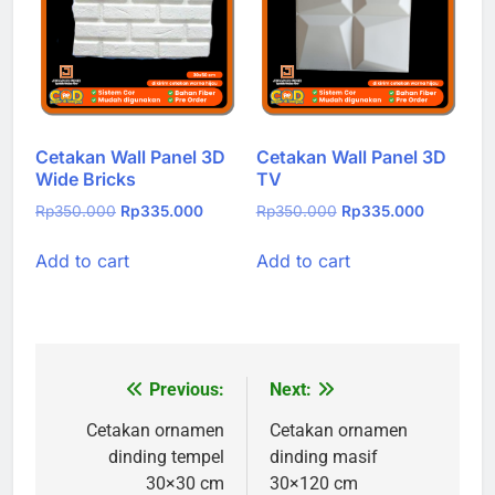
Cetakan Wall Panel 3D
Cetakan Wall Panel 3D
Wide Bricks
TV
Original
Current
Original
Current
Rp
350.000
Rp
335.000
Rp
350.000
Rp
335.000
price
price
price
price
Add to cart
Add to cart
was:
is:
was:
is:
Rp350.000.
Rp335.000.
Rp350.000.
Rp335.00
Previous:
Next:
Post
navigation
Cetakan ornamen
Cetakan ornamen
dinding tempel
dinding masif
30×30 cm
30×120 cm