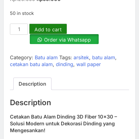
price
price
was:
is:
50 in stock
Rp120.000.
Rp95.000.
Cetakan
Add to cart
Batu
Order via Whatsapp
Alam
Dinding
3D
Category:
Batu alam
Tags:
arsitek
,
batu alam
,
Fiber
cetakan batu alam
,
dinding
,
wall paper
10x30:
Solusi
Wow!
Description
Dekorasi
Dinding
Description
yang
Memukau!
quantity
Cetakan Batu Alam Dinding 3D Fiber 10×30 –
Solusi Modern untuk Dekorasi Dinding yang
Mengesankan!