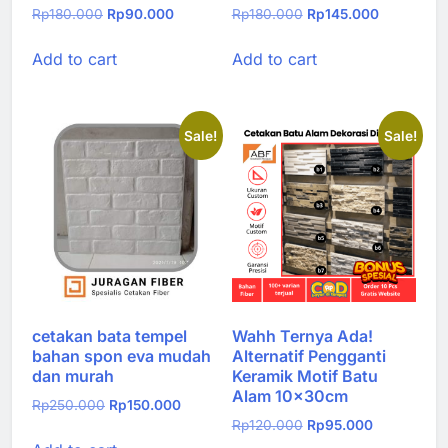
Original
Current
Original
Current
Rp
180.000
Rp
90.000
Rp
180.000
Rp
145.000
price
price
price
price
Add to cart
Add to cart
was:
is:
was:
is:
Rp180.000.
Rp90.000.
Rp180.000.
Rp145.000
Sale!
Sale!
cetakan bata tempel
Wahh Ternya Ada!
bahan spon eva mudah
Alternatif Pengganti
dan murah
Keramik Motif Batu
Alam 10x30cm
Original
Current
Rp
250.000
Rp
150.000
Original
Current
Rp
120.000
Rp
95.000
price
price
price
price
was:
is: