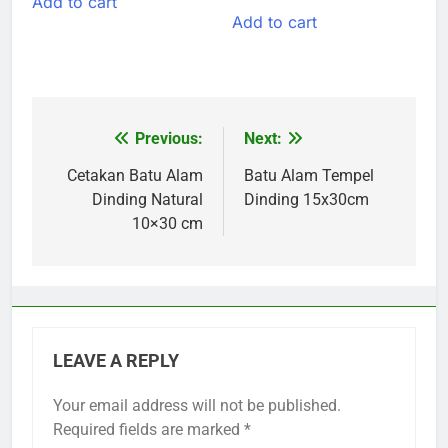
Add to cart
Add to cart
was:
is:
Rp250.000.
Rp150.000.
Rp120.000.
Rp95.000.
Previous:
Next:
Post
navigation
Cetakan Batu Alam
Batu Alam Tempel
Dinding Natural
Dinding 15x30cm
10×30 cm
LEAVE A REPLY
Your email address will not be published.
Required fields are marked
*