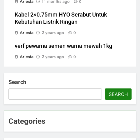
Ariesta
11 months ago
0
Kabel 2×0.75mm HYO Serabut Untuk
Kebutuhan Listrik Ringan
Ariesta
2 years ago
0
verf pewarna semen warna mewah 1kg
Ariesta
2 years ago
0
Search
SEARCH
Categories