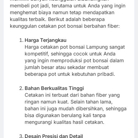
membeli pot jadi, terutama untuk Anda yang ingin
menghemat biaya namun tetap mendapatkan
kualitas terbaik. Berikut adalah beberapa
keunggulan cetakan pot bonsai berbahan fiber:
Harga Terjangkau
Harga cetakan pot bonsai Lampung sangat
kompetitif, sehingga cocok untuk Anda
yang ingin memproduksi pot bonsai dalam
jumlah besar atau sekadar membuat
beberapa pot untuk kebutuhan pribadi.
Bahan Berkualitas Tinggi
Cetakan ini terbuat dari bahan fiber yang
ringan namun kuat. Selain tahan lama,
bahan ini juga mudah dibersihkan, sehingga
bisa digunakan berulang kali tanpa
mengurangi kualitas hasil cetakan.
Desain Presisi dan Detail