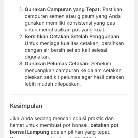
Gunakan Campuran yang Tepat:
Pastikan
campuran semen atau gipsum yang Anda
gunakan memiliki konsistensi yang pas
untuk menghasilkan pot yang kuat.
Bersihkan Cetakan Setelah Penggunaan:
Untuk menjaga kualitas cetakan, bersihkan
dengan air bersih setiap kali selesai
digunakan.
Gunakan Pelumas Cetakan:
Sebelum
menuangkan campuran ke dalam cetakan,
oleskan sedikit pelumas agar hasil cetakan
lebih mudah dilepaskan.
Kesimpulan
Jika Anda sedang mencari solusi praktis dan
hemat untuk membuat pot bonsai,
cetakan pot
bonsai Lampung
adalah pilihan yang tepat.