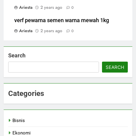
Ariesta
2 years ago
0
verf pewarna semen warna mewah 1kg
Ariesta
2 years ago
0
Search
SEARCH
Categories
Bisnis
Ekonomi