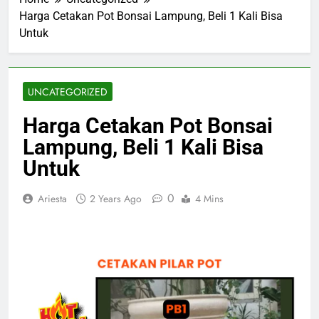
Harga Cetakan Pot Bonsai Lampung, Beli 1 Kali Bisa
Untuk
UNCATEGORIZED
Harga Cetakan Pot Bonsai
Lampung, Beli 1 Kali Bisa
Untuk
0
Ariesta
2 Years Ago
4 Mins