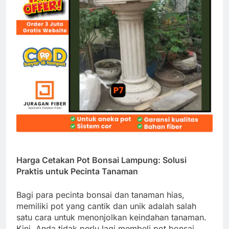
Harga Cetakan Pot Bonsai Lampung: Solusi
Praktis untuk Pecinta Tanaman
Bagi para pecinta bonsai dan tanaman hias,
memiliki pot yang cantik dan unik adalah salah
satu cara untuk menonjolkan keindahan tanaman.
Kini, Anda tidak perlu lagi membeli pot bonsai