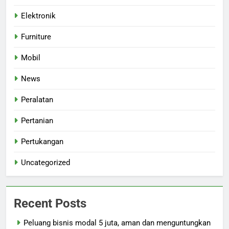
Elektronik
Furniture
Mobil
News
Peralatan
Pertanian
Pertukangan
Uncategorized
Recent Posts
Peluang bisnis modal 5 juta, aman dan menguntungkan