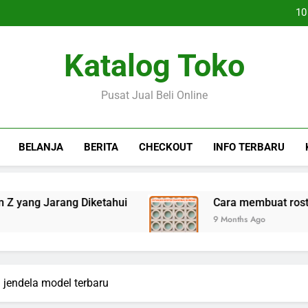
Peluang bi
10
C
Peluang bi
Katalog Toko
10
C
Pusat Jual Beli Online
BELANJA
BERITA
CHECKOUT
INFO TERBARU
 Jarang Diketahui
Cara membuat roster dan 
9 Months Ago
l jendela model terbaru