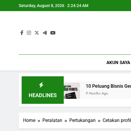
Skip
Saturday, August 8, 2026
2:24:25 AM
to
content
AKUN SAYA
 menguntungkan
10 Peluang Bisnis Gen Z yang
9 Months Ago
HEADLINES
Home
Peralatan
Pertukangan
Cetakan profi