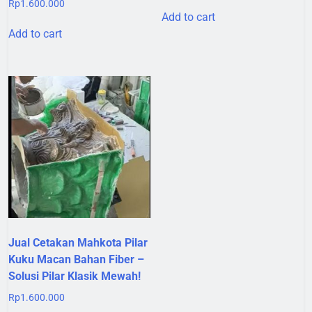
Rp
1.600.000
was:
is:
Add to cart
Rp1.900.000.
Rp1.700
Add to cart
Jual Cetakan Mahkota Pilar
Kuku Macan Bahan Fiber –
Solusi Pilar Klasik Mewah!
Rp
1.600.000