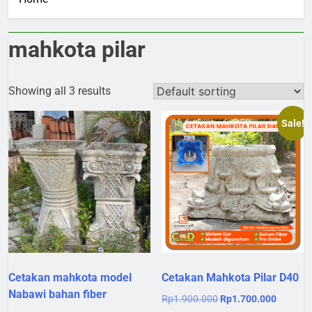
mahkota pilar
Showing all 3 results
Sale!
Cetakan mahkota model
Cetakan Mahkota Pilar D40
Nabawi bahan fiber
Original
Current
Rp
1.900.000
Rp
1.700.000
price
price