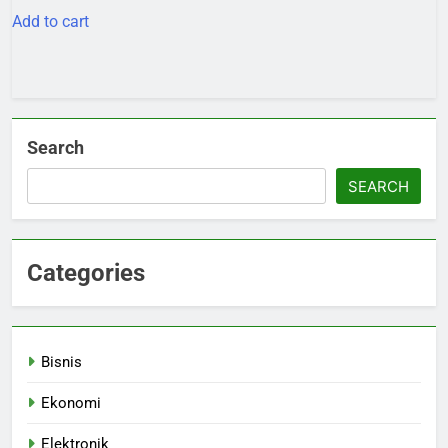
was:
is:
Add to cart
Rp180.000.
Rp150.000.
Search
SEARCH
Categories
Bisnis
Ekonomi
Elektronik