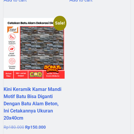
Rp120.000.
Rp95.000.
Rp180.000.
Rp145.000.
Sale!
Kini Keramik Kamar Mandi
Motif Batu Bisa Diganti
Dengan Batu Alam Beton,
Ini Cetakannya Ukuran
20x40cm
Original
Current
Rp
180.000
Rp
150.000
price
price