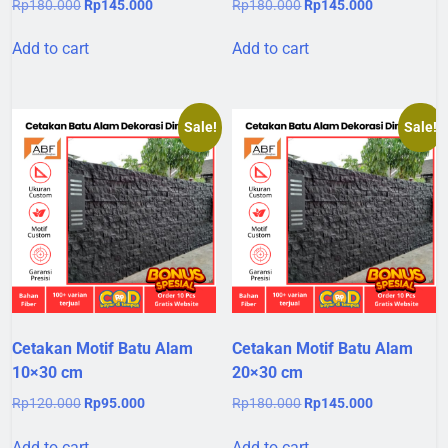
Original
Current
Original
Current
Rp
180.000
Rp
145.000
Rp
180.000
Rp
145.000
price
price
price
price
was:
is:
was:
is:
Add to cart
Add to cart
Rp180.000.
Rp145.000.
Rp180.000.
Rp145.000.
Sale!
Sale!
Cetakan Motif Batu Alam
Cetakan Motif Batu Alam
10×30 cm
20×30 cm
Original
Current
Original
Current
Rp
120.000
Rp
95.000
Rp
180.000
Rp
145.000
price
price
price
price
was:
is:
was:
is:
Add to cart
Add to cart