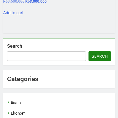
Original
Current
Rp
3.500.000
Rp
3.000.000
price
price
was:
is:
Add to cart
Rp3.500.000.
Rp3.000.000.
Search
SEARCH
Categories
Bisnis
Ekonomi