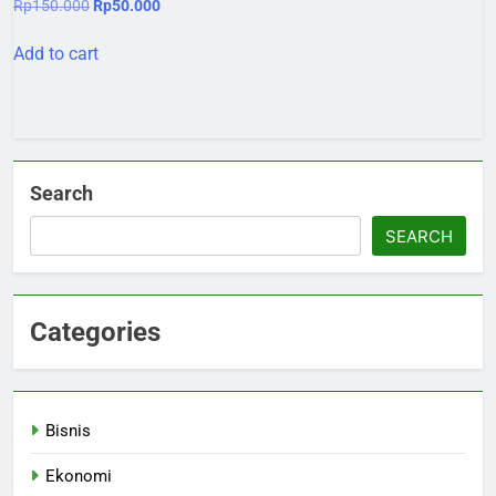
Original
Current
Rp
150.000
Rp
50.000
price
price
was:
is:
Add to cart
Rp150.000.
Rp50.000.
Search
SEARCH
Categories
Bisnis
Ekonomi